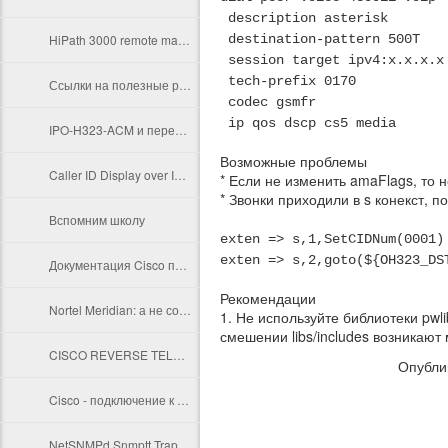
description asterisk
HiPath 3000 remote management through a Cisco AUX port
destination-pattern 500T
session target ipv4:x.x.x.x
tech-prefix 0170
Ссылки на полезные ресурсы
codec gsmfr
ip qos dscp cs5 media
IPO-H323-ACM и передача кириллицы в имени участников
Возможные проблемы
Caller ID Display over ISDN PRI (Facility IE, Display IE)
* Если не изменить amaFlags, то
* Звонки приходили в s конекст, 
Вспомним школу
exten => s,1,SetCIDNum(0001)
exten => s,2,goto(${OH323_DS
Документация Cisco по интерконнекту H.323, QSIG, NET5 и прочих радостей
Рекомендации
Nortel Meridian: а не создать ли нам хант-группу?
1. Не используйте библиотеки pwli
смешении libs/includes возникают
CISCO REVERSE TELNET ON AUX PORT
Опубли
Cisco - подключение к console через aux, reverse telnet
NetSNMPd Snmptt Trap Server