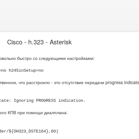
Cisco - h.323 - Asterisk
овольно быстро со следующими настройками:
=no h245inSetup=no
венное, что расстроило - это отсутствие передачи progress indicato
cate: Ignoring PROGRESS indication.
ого КПВ при помощи диалплана:
der/${OH323_DSTE164},60)