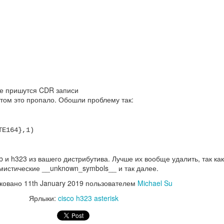
 не пришутся CDR записи
потом это пропало. Обошли проблему так:
TE164},1)
b и h323 из вашего дистрибутива. Лучше их вообще удалить, так ка
 мистические __unknown_symbols__ и так далее.
ковано
11th January 2019
пользователем
Michael Su
Ярлыки:
cisco h323 asterisk