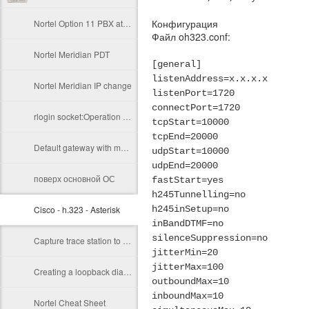
Конфигурация
Nortel Option 11 PBX at home
Файл oh323.conf:
Nortel Meridian PDT
[general]
listenAddress=x.x.x.x
Nortel Meridian IP change
listenPort=1720
connectPort=1720
rlogin socket:Operation not permitted
tcpStart=10000
tcpEnd=20000
Default gateway with multiple network interfaces (CentOS7)
udpStart=10000
udpEnd=20000
поверх основной ОС
fastStart=yes
h245Tunnelling=no
Cisco - h.323 - Asterisk
h245inSetup=no
inBandDTMF=no
silenceSuppression=no
Capture trace station to file
jitterMin=20
jitterMax=100
Creating a loopback dial-peer for testing
outboundMax=10
inboundMax=10
Nortel Cheat Sheet