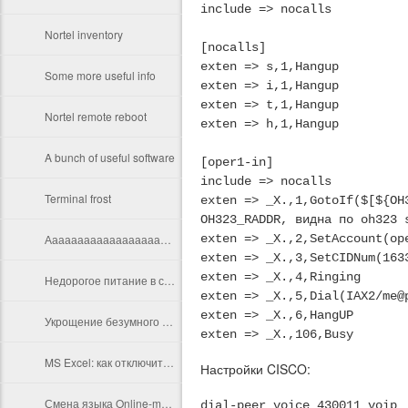
include => nocalls
Nortel inventory
[nocalls]
exten => s,1,Hangup
Some more useful info
exten => i,1,Hangup
exten => t,1,Hangup
Nortel remote reboot
exten => h,1,Hangup
A bunch of useful software
[oper1-in]
include => nocalls
Terminal frost
exten => _X.,1,GotoIf($[${OH
OH323_RADDR, видна по oh323 
Ааааааааааааааааааа....
exten => _X.,2,SetAccount(op
exten => _X.,3,SetCIDNum(163
exten => _X.,4,Ringing
Недорогое питание в столичных аэропортах
exten => _X.,5,Dial(IAX2/me@
exten => _X.,6,HangUP
Укрощение безумного акробата: как убрать панель комментариев из Adobe Acrobat Reader DC
exten => _X.,106,Busy
MS Excel: как отключить автоматическое преобразование в дату
Настройки CISCO:
Смена языка Online-mode в HiPath 3000 Manager
dial-peer voice 430011 voip