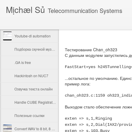
Mịchæl Sủ
Telecommunication Systems
Youtube-dl automation
Подборка скучной музыки
Тестирование Chan_oh323
С данным модулем запустились д
.GA is free
FastStart=yes h245Tunnelling
Hackintosh on NUC7
...остальное по умолчанию. Единст
пример лога:
Озвучка текста онлайн
chan_oh323.c:1159 oh323_indi
Handle CUBE Registration & Authentication Like a Boss
Выходом стало обеспечение ложн
Полезные ссылки
exten => s,1,Ringing
exten => s,2,Dial(IAX2/provi
Convert WAV to 8 bit, 8 KHz u-Law format
exten => s,103,Busy