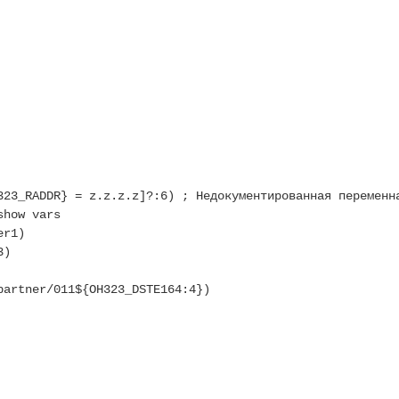
323_RADDR} = z.z.z.z]?:6) ; Недокументированная переменн
show vars
er1)
3)
partner/011${OH323_DSTE164:4})