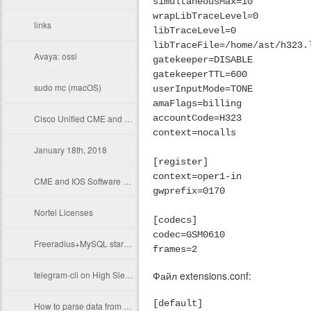
simultaneousMax=10
wrapLibTraceLevel=0
links
libTraceLevel=0
libTraceFile=/home/ast/h323.
Avaya: ossi
gatekeeper=DISABLE
gatekeeperTTL=600
sudo mc (macOS)
userInputMode=TONE
amaFlags=billing
Cisco Unified CME and Cisco IOS Software Version Compatibility Matrix
accountCode=H323
context=nocalls
January 18th, 2018
[register]
context=oper1-in
CME and IOS Software Compatibility Matrix
gwprefix=0170
Nortel Licenses
[codecs]
codec=GSM0610
Freeradius+MySQL startup error
frames=2
telegram-cli on High Sierra
Файл extensions.conf:
[default]
How to parse data from Avaya CM